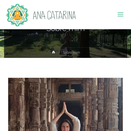
A
Casa
da
Lua
Sobre mim
Sobre mim